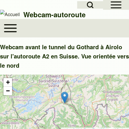
Open Sidebar Mai
Open Search Block
Skip to header
Skip to main navigation
Aller au contenu principal
Skip to footer
Webcam-autoroute
Toggle main menu
Main navigation
Rechercher
Webcam avant le tunnel du Gothard à Airolo
sur l'autoroute A2 en Suisse. Vue orientée vers
Close search
le nord
+
−