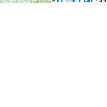
Leaflet
|
©
OpenStreetMap
contributors