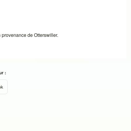
 provenance de Otterswiller.
r :
ok